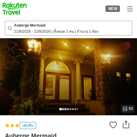
to
NEW
top
page
Auberge Mermaid
21/8/2026
-
22/8/2026
|
ทั้งหมด 2 คน
|
จำนวน 1 ห้อง
53
เพนชัน
Auberge Mermaid