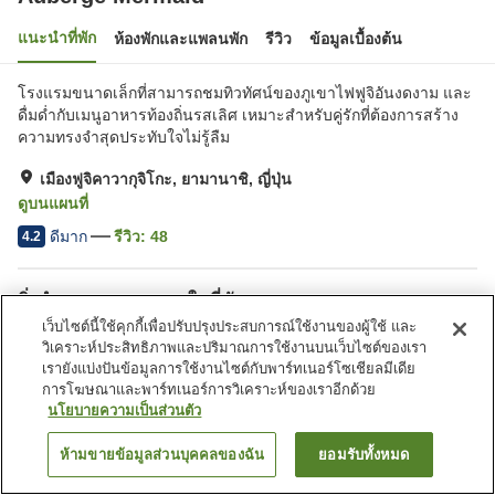
แนะนำที่พัก
ห้องพักและแพลนพัก
รีวิว
ข้อมูลเบื้องต้น
โรงแรมขนาดเล็กที่สามารถชมทิวทัศน์ของภูเขาไฟฟูจิอันงดงาม และ
ดื่มด่ำกับเมนูอาหารท้องถิ่นรสเลิศ เหมาะสำหรับคู่รักที่ต้องการสร้าง
ความทรงจำสุดประทับใจไม่รู้ลืม
เมืองฟูจิคาวากุจิโกะ, ยามานาชิ, ญี่ปุ่น
ดูบนแผนที่
ดีมาก
รีวิว:
48
4.2
สิ่งอำนวยความสะดวกในที่พัก
เว็บไซต์นี้ใช้คุกกี้เพื่อปรับปรุงประสบการณ์ใช้งานของผู้ใช้ และ
ที่จอดรถ
ร้านอาหาร
วิเคราะห์ประสิทธิภาพและปริมาณการใช้งานบนเว็บไซต์ของเรา
เลานจ์
ตู้จำหน่ายอัตโนมัติ
เรายังแบ่งปันข้อมูลการใช้งานไซต์กับพาร์ทเนอร์โซเชียลมีเดีย
การโฆษณาและพาร์ทเนอร์การวิเคราะห์ของเราอีกด้วย
นโยบายความเป็นส่วนตัว
หน้าแรก
ญี่ปุ่น
ยามานาชิ
เมืองฟูจิคาวากุจิโกะ
Auberge Mermaid
ห้ามขายข้อมูลส่วนบุคคลของฉัน
ยอมรับทั้งหมด
ค้นหาห้องพัก