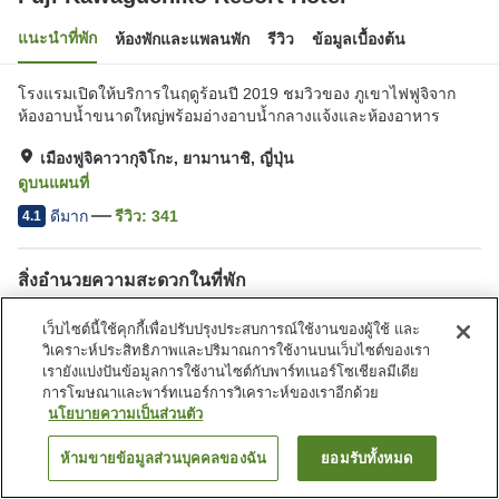
แนะนำที่พัก
ห้องพักและแพลนพัก
รีวิว
ข้อมูลเบื้องต้น
โรงแรมเปิดให้บริการในฤดูร้อนปี 2019 ชมวิวของ ภูเขาไฟฟูจิจาก
ห้องอาบน้ำขนาดใหญ่พร้อมอ่างอาบน้ำกลางแจ้งและห้องอาหาร
เมืองฟูจิคาวากุจิโกะ, ยามานาชิ, ญี่ปุ่น
ดูบนแผนที่
ดีมาก
รีวิว:
341
4.1
สิ่งอำนวยความสะดวกในที่พัก
ที่จอดรถ
สปา/บิวตี้ซาลอน
เว็บไซต์นี้ใช้คุกกี้เพื่อปรับปรุงประสบการณ์ใช้งานของผู้ใช้ และ
ร้านอาหาร
ตู้จำหน่ายอัตโนมัติ
วิเคราะห์ประสิทธิภาพและปริมาณการใช้งานบนเว็บไซต์ของเรา
เรายังแบ่งปันข้อมูลการใช้งานไซต์กับพาร์ทเนอร์โซเชียลมีเดีย
การโฆษณาและพาร์ทเนอร์การวิเคราะห์ของเราอีกด้วย
หน้าแรก
ญี่ปุ่น
ยามานาชิ
เมืองฟูจิคาวากุจิโกะ
นโยบายความเป็นส่วนตัว
Fuji Kawaguchiko Resort Hotel
ห้ามขายข้อมูลส่วนบุคคลของฉัน
ยอมรับทั้งหมด
ค้นหาห้องพัก