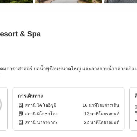
esort & Spa
โดมดาราศาสตร์ บ่อน้ำพุร้อนขนาดใหญ่ และอ่างอาบน้ำกลางแจ้ง แ
้
การเดินทาง
ส
สถานี ไค โออิซูมิ
16
นาทีโดย
การเดิน
สถานี คิโยซาโตะ
12
นาทีโดย
รถยนต์
สถานี นากาซากะ
22
นาทีโดย
รถยนต์