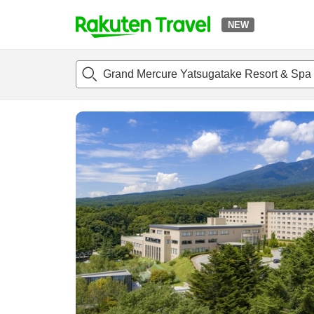
NEW
t
แนะนำที่พัก
ห้องพักและแพลนพัก
รีวิว
ไฮไลต์
สิ่่งอำนวยค
o
p
P
a
g
e
_
s
e
a
r
c
h