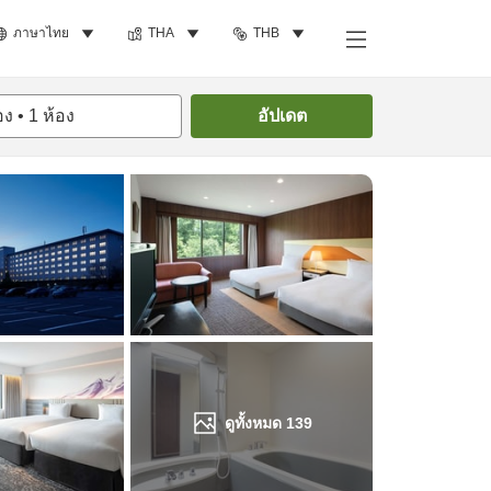
ภาษาไทย
THA
THB
ค้นหาห้องพัก
อง
•
1
ห้อง
อัปเดต
ดูทั้งหมด
139