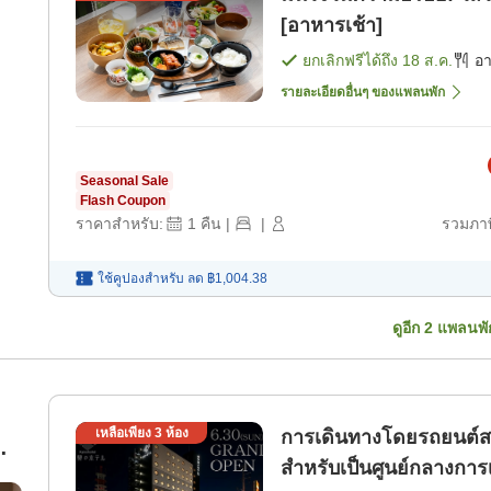
[อาหารเช้า]
ยกเลิกฟรีได้ถึง
18 ส.ค.
อ
รายละเอียดอื่นๆ ของแพลนพัก
Seasonal Sale
Flash Coupon
ราคาสำหรับ:
1
คืน
|
|
รวมภาษ
ใช้คูปองสำหรับ
ลด
฿1,004.38
ดูอีก
2
แพลนพั
เหลือเพียง
3
ห้อง
การเดินทางโดยรถยนต์ส
สำหรับเป็นศูนย์กลางการ