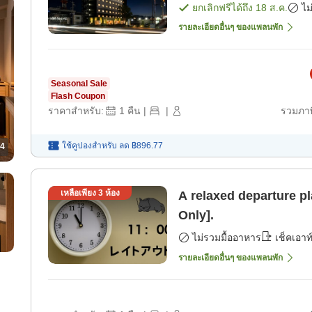
นาช [เฉพาะห้องพัก]
ยกเลิกฟรีได้ถึง
18 ส.ค.
ไม
รายละเอียดอื่นๆ ของแพลนพัก
Seasonal Sale
Flash Coupon
ราคาสำหรับ:
1
คืน
|
|
รวมภาษ
ใช้คูปองสำหรับ
ลด
฿896.77
4
เหลือเพียง
3
ห้อง
A relaxed departure p
Only].
ไม่รวมมื้ออาหาร
เช็คเอาท
รายละเอียดอื่นๆ ของแพลนพัก