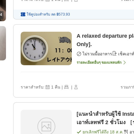
ใช้คูปองสำหรับ
ลด
฿573.93
4
A relaxed departure p
Only].
ไม่รวมมื้ออาหาร
เช็คเอาท
รายละเอียดอื่นๆ ของแพลนพัก
ราคาสำหรับ:
1
คืน
|
|
รวมภาษ
[แนะนำสำหรับผู้ใช้ In
เอาท์เลทฟรี 2 ชั่วโมง 
ยกเลิกฟรีได้ถึง
18 ส.ค.
อ