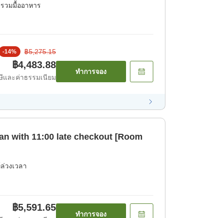
่รวมมื้ออาหาร
฿5,275.15
-
14
%
฿4,483.88
ทำการจอง
ีและค่าธรรมเนียม
lan with 11:00 late checkout [Room
์ล่วงเวลา
฿5,591.65
ทำการจอง