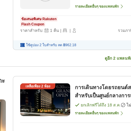
รายละเอียดอื่นๆ ของแพลนพัก
ข้อเสนอพิเศษ Rakuten
Flash Coupon
ราคาสำหรับ:
1
คืน
|
|
รวมภาษ
ใช้คูปอง 2 ใบสำหรับ
ลด
฿962.18
ดูอีก
2
แพลนพั
าะ
เหลือเพียง
2
ห้อง
การเดินทางโดยรถยนต์ส
สำหรับเป็นศูนย์กลางการ
นาช [เฉพาะห้องพัก]
ยกเลิกฟรีได้ถึง
18 ส.ค.
ไม
รายละเอียดอื่นๆ ของแพลนพัก