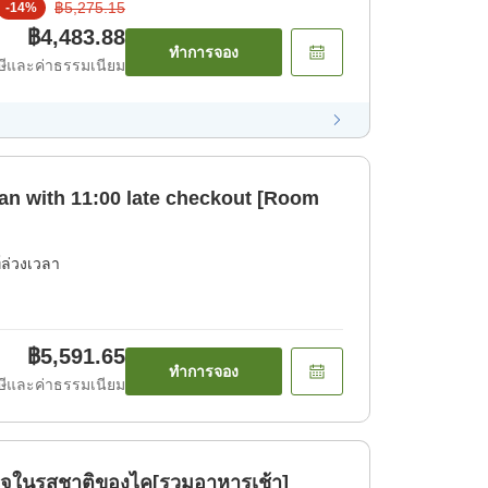
฿5,275.15
-
14
%
฿4,483.88
ทำการจอง
ีและค่าธรรมเนียม
lan with 11:00 late checkout [Room
์ล่วงเวลา
฿5,591.65
ทำการจอง
ีและค่าธรรมเนียม
่ใจในรสชาติของไค[รวมอาหารเช้า]