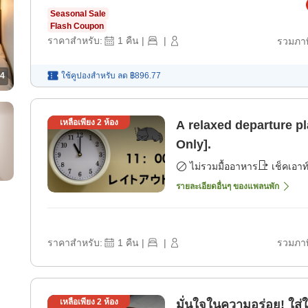
Seasonal Sale
Flash Coupon
ราคาสำหรับ:
1
คืน
|
|
รวมภาษ
ใช้คูปองสำหรับ
ลด
฿896.77
4
เหลือเพียง
2
ห้อง
A relaxed departure p
Only].
ไม่รวมมื้ออาหาร
เช็คเอาท
รายละเอียดอื่นๆ ของแพลนพัก
ราคาสำหรับ:
1
คืน
|
|
รวมภาษ
เหลือเพียง
2
ห้อง
มั่นใจในความอร่อย! ใส