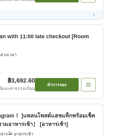
lan with 11:00 late checkout [Room
์ล่วงเวลา
฿3,692.60
ทำการจอง
ีและค่าธรรมเนียม
stagram！ ]แพลนโพสต์แฮชแท็กพร้อมเช็ค
［รวมอาหารเช้า］ [อาหารเช้า]
าหาร
อาหารเช้า