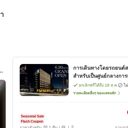
รา
การเดินทางโดยรถยนต์ส
สำหรับเป็นศูนย์กลางการ
นาช [เฉพาะห้องพัก]
ยกเลิกฟรีได้ถึง
18 ส.ค.
ไม
รายละเอียดอื่นๆ ของแพลนพัก
Seasonal Sale
Flash Coupon
ราคาสำหรับ:
1
คืน
|
|
รวมภาษ