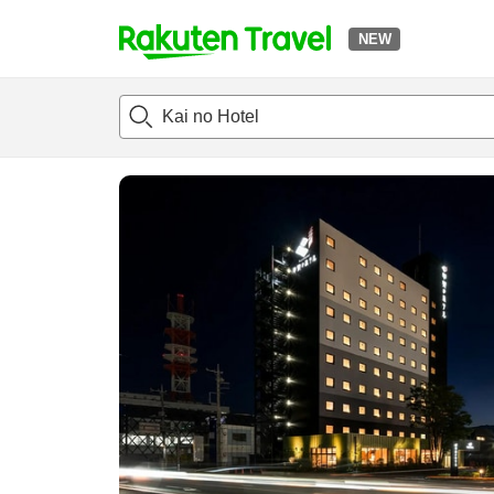
NEW
t
แนะนำที่พัก
ห้องพักและแพลนพัก
รีวิว
สิ่่งอำนวยความสะด
o
p
P
a
g
e
_
s
e
a
r
c
h