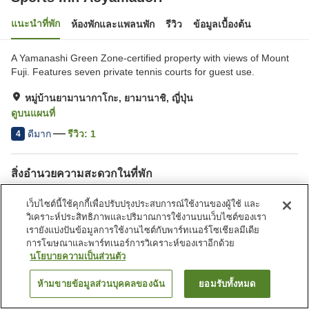
แนะนำที่พัก
ห้องพักและแพลนพัก
รีวิว
ข้อมูลเบื้องต้น
A Yamanashi Green Zone-certified property with views of Mount
Fuji. Features seven private tennis courts for guest use.
หมู่บ้านยามานากาโกะ, ยามานาชิ, ญี่ปุ่น
ดูบนแผนที่
ดีมาก
รีวิว:
1
4
สิ่งอำนวยความสะดวกในที่พัก
ที่จอดรถ
สนามเทนนิส
เว็บไซต์นี้ใช้คุกกี้เพื่อปรับปรุงประสบการณ์ใช้งานของผู้ใช้ และ
วิเคราะห์ประสิทธิภาพและปริมาณการใช้งานบนเว็บไซต์ของเรา
หน้าแรก
ญี่ปุ่น
ยามานาชิ
หมู่บ้านยามานากาโกะ
เรายังแบ่งปันข้อมูลการใช้งานไซต์กับพาร์ทเนอร์โซเชียลมีเดีย
Sports Inn Aoyamadori
การโฆษณาและพาร์ทเนอร์การวิเคราะห์ของเราอีกด้วย
นโยบายความเป็นส่วนตัว
ห้ามขายข้อมูลส่วนบุคคลของฉัน
ยอมรับทั้งหมด
ค้นหาห้องพัก