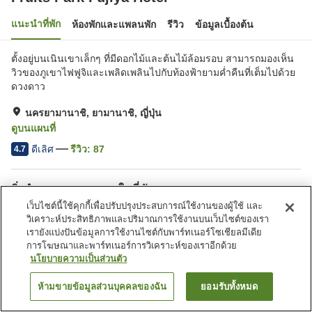
แนะนำที่พัก
ห้องพักและแพลนพัก
รีวิว
ข้อมูลเบื้องต้น
ตั้งอยู่บนเนินเขาเล็กๆ ที่มีดอกไม้และต้นไม้ล้อมรอบ สามารถมองเห็น
วิวของภูเขาไฟฟูจิและเพลิดเพลินไปกับท้องฟ้ายามค่ำคืนที่เต็มไปด้วย
ดวงดาว
นครยามานาชิ, ยามานาชิ, ญี่ปุ่น
ดูบนแผนที่
ดีเลิศ
รีวิว:
87
4.7
สิ่งอำนวยความสะดวกในที่พัก
เว็บไซต์นี้ใช้คุกกี้เพื่อปรับปรุงประสบการณ์ใช้งานของผู้ใช้ และ
ที่จอดรถ
ซาวน่า
วิเคราะห์ประสิทธิภาพและปริมาณการใช้งานบนเว็บไซต์ของเรา
สปา/บิวตี้ซาลอน
ร้านอาหาร
เรายังแบ่งปันข้อมูลการใช้งานไซต์กับพาร์ทเนอร์โซเชียลมีเดีย
การโฆษณาและพาร์ทเนอร์การวิเคราะห์ของเราอีกด้วย
นโยบายความเป็นส่วนตัว
หน้าแรก
ญี่ปุ่น
ยามานาชิ
นครยามานาชิ
Fruits Park Fujiya Hotel
ห้ามขายข้อมูลส่วนบุคคลของฉัน
ยอมรับทั้งหมด
ค้นหาห้องพัก