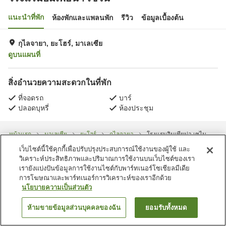
แนะนำที่พัก
ห้องพักและแพลนพัก
รีวิว
ข้อมูลเบื้องต้น
กุไลจายา, ยะโฮร์, มาเลเซีย
ดูบนแผนที่
สิ่งอำนวยความสะดวกในที่พัก
ที่จอดรถ
บาร์
ปลอดบุหรี่
ห้องประชุม
หน้าแรก
มาเลเซีย
ยะโฮร์
กุไลจายา
โรงแรมอิมเพียน่า เซไน
เว็บไซต์นี้ใช้คุกกี้เพื่อปรับปรุงประสบการณ์ใช้งานของผู้ใช้ และ
วิเคราะห์ประสิทธิภาพและปริมาณการใช้งานบนเว็บไซต์ของเรา
เรายังแบ่งปันข้อมูลการใช้งานไซต์กับพาร์ทเนอร์โซเชียลมีเดีย
การโฆษณาและพาร์ทเนอร์การวิเคราะห์ของเราอีกด้วย
นโยบายความเป็นส่วนตัว
ห้ามขายข้อมูลส่วนบุคคลของฉัน
ยอมรับทั้งหมด
ค้นหาห้องพัก