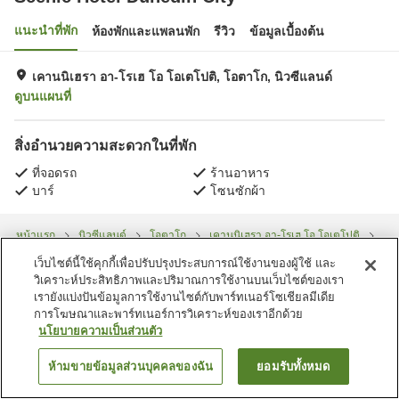
แนะนำที่พัก
ห้องพักและแพลนพัก
รีวิว
ข้อมูลเบื้องต้น
เคานนิเฮรา อา-โรเฮ โอ โอเตโปติ, โอตาโก, นิวซีแลนด์
ดูบนแผนที่
สิ่งอำนวยความสะดวกในที่พัก
ที่จอดรถ
ร้านอาหาร
บาร์
โซนซักผ้า
หน้าแรก
นิวซีแลนด์
โอตาโก
เคานนิเฮรา อา-โรเฮ โอ โอเตโปติ
Scenic Hotel Dunedin City
เว็บไซต์นี้ใช้คุกกี้เพื่อปรับปรุงประสบการณ์ใช้งานของผู้ใช้ และ
วิเคราะห์ประสิทธิภาพและปริมาณการใช้งานบนเว็บไซต์ของเรา
เรายังแบ่งปันข้อมูลการใช้งานไซต์กับพาร์ทเนอร์โซเชียลมีเดีย
การโฆษณาและพาร์ทเนอร์การวิเคราะห์ของเราอีกด้วย
นโยบายความเป็นส่วนตัว
ห้ามขายข้อมูลส่วนบุคคลของฉัน
ยอมรับทั้งหมด
ค้นหาห้องพัก