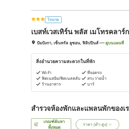
โรงแรม
เบสท์เวสเทิร์น พลัส เมโทรคลาร์
ปัมปังกา, เซ็นทรัล ลูซอน, ฟิลิปปินส์
ดูบนแผนที่
สิ่งอำนวยความสะดวกในที่พัก
Wi-Fi
ที่จอดรถ
ฟิตเนสยิม/ฟิตเนสคลับ
สระว่ายน้ำ
ร้านอาหาร
บาร์
สำรวจห้องพักและแพลนพักของเ
เกณฑ์ค้นหา
ราคา (ต่ำ-สูง)
ทั้งหมด