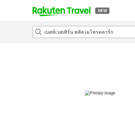
NEW
t
แนะนำที่พัก
ห้องพักและแพลนพัก
รีวิว
สิ่่งอำนวยความสะด
o
p
P
a
g
e
_
s
e
a
r
c
h