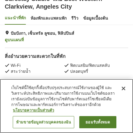
Clarkview, Angeles City
แนะนำที่พัก
ห้องพักและแพลนพัก
รีวิว
ข้อมูลเบื้องต้น
ปัมปังกา, เซ็นทรัล ลูซอน, ฟิลิปปินส์
ดูบนแผนที่
สิ่งอำนวยความสะดวกในที่พัก
Wi-Fi
ฟิตเนสยิม/ฟิตเนสคลับ
สระว่ายน้ำ
ปลอดบุหรี่
หน้าแรก
ฟิลิปปินส์
เซ็นทรัล ลูซอน
ปัมปังกา
เว็บไซต์นี้ใช้คุกกี้เพื่อปรับปรุงประสบการณ์ใช้งานของผู้ใช้ และ
Surestay Studio โดย Best Western Clarkview, Angeles City
วิเคราะห์ประสิทธิภาพและปริมาณการใช้งานบนเว็บไซต์ของเรา
เรายังแบ่งปันข้อมูลการใช้งานไซต์กับพาร์ทเนอร์โซเชียลมีเดีย
การโฆษณาและพาร์ทเนอร์การวิเคราะห์ของเราอีกด้วย
นโยบายความเป็นส่วนตัว
ห้ามขายข้อมูลส่วนบุคคลของฉัน
ยอมรับทั้งหมด
ค้นหาห้องพัก