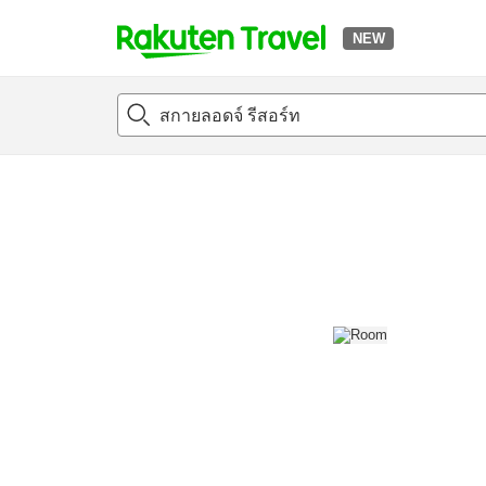
NEW
t
แนะนำที่พัก
ห้องพักและแพลนพัก
รีวิว
สิ่่งอำนวยความสะด
o
p
P
a
g
e
_
s
e
a
r
c
h