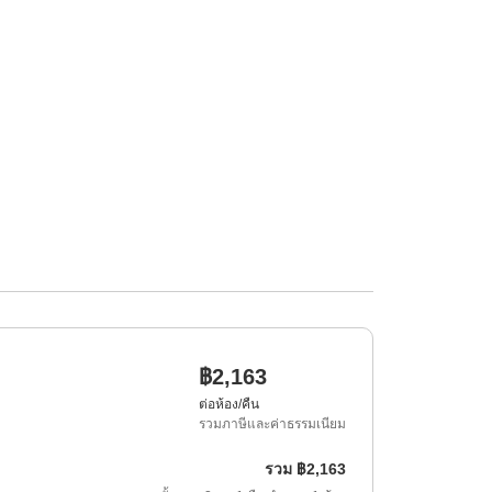
฿2,163
ต่อห้อง/คืน
รวมภาษีและค่าธรรมเนียม
รวม
฿2,163