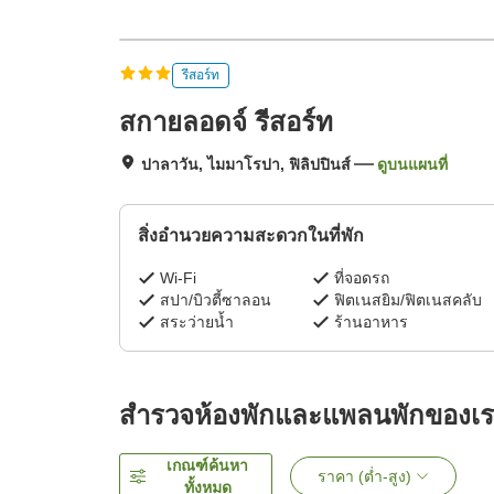
รีสอร์ท
สกายลอดจ์ รีสอร์ท
ปาลาวัน, ไมมาโรปา, ฟิลิปปินส์
ดูบนแผนที่
สิ่งอำนวยความสะดวกในที่พัก
Wi-Fi
ที่จอดรถ
สปา/บิวตี้ซาลอน
ฟิตเนสยิม/ฟิตเนสคลับ
สระว่ายน้ำ
ร้านอาหาร
สำรวจห้องพักและแพลนพักของเ
เกณฑ์ค้นหา
ราคา (ต่ำ-สูง)
ทั้งหมด