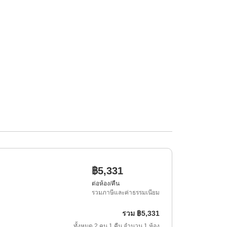
฿5,331
ต่อห้อง/คืน
รวมภาษีและค่าธรรมเนียม
รวม
฿5,331
ทั้งหมด
2
คน
1
คืน
จำนวน
1
ห้อง