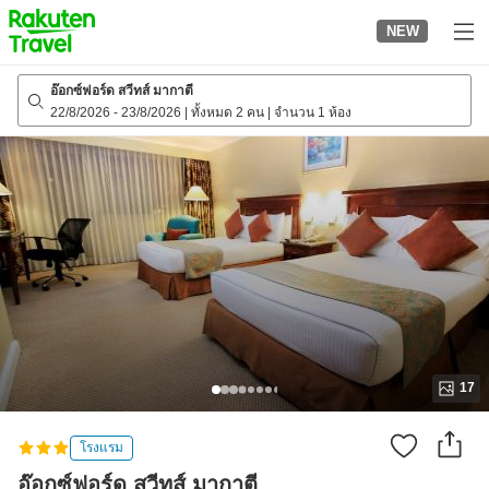
to
NEW
top
page
อ๊อกซ์ฟอร์ด สวีทส์ มากาตี
22/8/2026
-
23/8/2026
|
ทั้งหมด 2 คน
|
จำนวน 1 ห้อง
17
โรงแรม
อ๊อกซ์ฟอร์ด สวีทส์ มากาตี