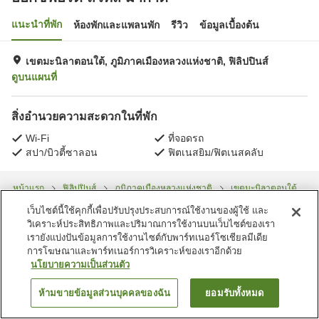
แนะนำที่พัก
ห้องพักและแพลนพัก
รีวิว
ข้อมูลเบื้องต้น
เขตมะนิลาตอนใต้, ภูมิภาคเมืองหลวงแห่งชาติ, ฟิลิปปินส์
ดูบนแผนที่
สิ่งอำนวยความสะดวกในที่พัก
Wi-Fi
ที่จอดรถ
สปา/บิวตี้ซาลอน
ฟิตเนสยิม/ฟิตเนสคลับ
หน้าแรก
ฟิลิปปินส์
ภูมิภาคเมืองหลวงแห่งชาติ
เขตมะนิลาตอนใต้
อ๊อกซ์ฟอร์ด สวีทส์ มากาตี
เว็บไซต์นี้ใช้คุกกี้เพื่อปรับปรุงประสบการณ์ใช้งานของผู้ใช้ และ
วิเคราะห์ประสิทธิภาพและปริมาณการใช้งานบนเว็บไซต์ของเรา
เรายังแบ่งปันข้อมูลการใช้งานไซต์กับพาร์ทเนอร์โซเชียลมีเดีย
การโฆษณาและพาร์ทเนอร์การวิเคราะห์ของเราอีกด้วย
นโยบายความเป็นส่วนตัว
ห้ามขายข้อมูลส่วนบุคคลของฉัน
ยอมรับทั้งหมด
ค้นหาห้องพัก