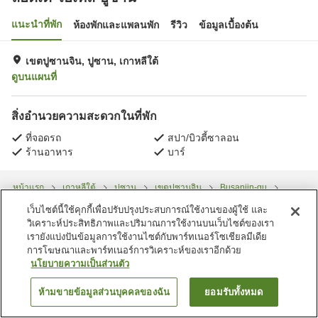
แนะนำที่พัก
ห้องพักและแพลนพัก
รีวิว
ข้อมูลเบื้องต้น
เขตปูซานจิน, ปูซาน, เกาหลีใต้
ดูบนแผนที่
สิ่งอำนวยความสะดวกในที่พัก
ที่จอดรถ
สปา/บิวตี้ซาลอน
ร้านอาหาร
บาร์
หน้าแรก
เกาหลีใต้
ปูซาน
เขตปูซานจิน
Busanjin-gu
ล็อตเต้ โฮเทล บูซาน
เว็บไซต์นี้ใช้คุกกี้เพื่อปรับปรุงประสบการณ์ใช้งานของผู้ใช้ และ
วิเคราะห์ประสิทธิภาพและปริมาณการใช้งานบนเว็บไซต์ของเรา
เรายังแบ่งปันข้อมูลการใช้งานไซต์กับพาร์ทเนอร์โซเชียลมีเดีย
การโฆษณาและพาร์ทเนอร์การวิเคราะห์ของเราอีกด้วย
นโยบายความเป็นส่วนตัว
ห้ามขายข้อมูลส่วนบุคคลของฉัน
ยอมรับทั้งหมด
ค้นหาห้องพัก