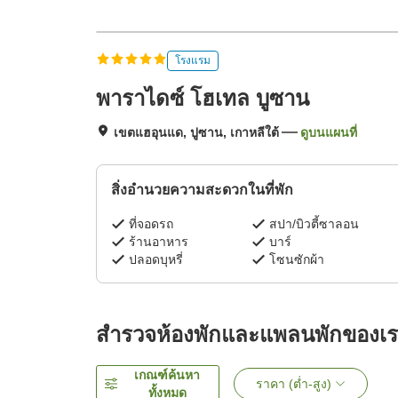
โรงแรม
พาราไดซ์ โฮเทล บูซาน
เขตแฮอุนแด, ปูซาน, เกาหลีใต้
ดูบนแผนที่
สิ่งอำนวยความสะดวกในที่พัก
ที่จอดรถ
สปา/บิวตี้ซาลอน
ร้านอาหาร
บาร์
ปลอดบุหรี่
โซนซักผ้า
สำรวจห้องพักและแพลนพักของเ
เกณฑ์ค้นหา
ราคา (ต่ำ-สูง)
ทั้งหมด