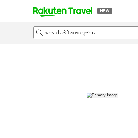
NEW
t
แนะนำที่พัก
ห้องพักและแพลนพัก
รีวิว
สิ่่งอำนวยความสะด
o
p
P
a
g
e
_
s
e
a
r
c
h