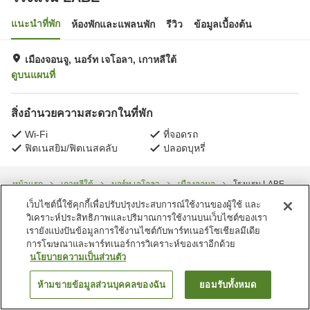
แนะนำที่พัก
ห้องพักและแพลนพัก
รีวิว
ข้อมูลเบื้องต้น
เมืองจอนจู, นอร์ท เจโอลา, เกาหลีใต้
ดูบนแผนที่
สิ่งอำนวยความสะดวกในที่พัก
Wi-Fi
ที่จอดรถ
ฟิตเนสยิม/ฟิตเนสคลับ
ปลอดบุหรี่
หน้าแรก
เกาหลีใต้
นอร์ท เจโอลา
เมืองจอนจู
โรงแรม LABE
เว็บไซต์นี้ใช้คุกกี้เพื่อปรับปรุงประสบการณ์ใช้งานของผู้ใช้ และ
วิเคราะห์ประสิทธิภาพและปริมาณการใช้งานบนเว็บไซต์ของเรา
เรายังแบ่งปันข้อมูลการใช้งานไซต์กับพาร์ทเนอร์โซเชียลมีเดีย
การโฆษณาและพาร์ทเนอร์การวิเคราะห์ของเราอีกด้วย
นโยบายความเป็นส่วนตัว
ห้ามขายข้อมูลส่วนบุคคลของฉัน
ยอมรับทั้งหมด
ค้นหาห้องพัก