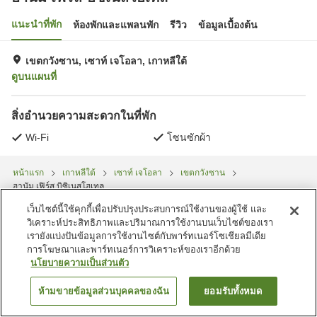
แนะนำที่พัก
ห้องพักและแพลนพัก
รีวิว
ข้อมูลเบื้องต้น
เขตกวังซาน, เซาท์ เจโอลา, เกาหลีใต้
ดูบนแผนที่
สิ่งอำนวยความสะดวกในที่พัก
Wi-Fi
โซนซักผ้า
หน้าแรก
เกาหลีใต้
เซาท์ เจโอลา
เขตกวังซาน
ฮานัม เฟิร์ส บิซิเนสโฮเทล
เว็บไซต์นี้ใช้คุกกี้เพื่อปรับปรุงประสบการณ์ใช้งานของผู้ใช้ และ
วิเคราะห์ประสิทธิภาพและปริมาณการใช้งานบนเว็บไซต์ของเรา
เรายังแบ่งปันข้อมูลการใช้งานไซต์กับพาร์ทเนอร์โซเชียลมีเดีย
การโฆษณาและพาร์ทเนอร์การวิเคราะห์ของเราอีกด้วย
นโยบายความเป็นส่วนตัว
ห้ามขายข้อมูลส่วนบุคคลของฉัน
ยอมรับทั้งหมด
ค้นหาห้องพัก