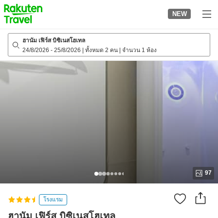
to
NEW
top
page
ฮานัม เฟิร์ส บิซิเนสโฮเทล
24/8/2026
-
25/8/2026
|
ทั้งหมด 2 คน
|
จำนวน 1 ห้อง
97
โรงแรม
ฮานัม เฟิร์ส บิซิเนสโฮเทล