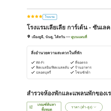
โรงแรม
โรงแรมเลียเลีย การ์เด้น - ซันเลค
เมืองยูฉี, นันตู, ไต้หวัน
ดูบนแผนที่
สิ่งอำนวยความสะดวกในที่พัก
Wi-Fi
ที่จอดรถ
ฟิตเนสยิม/ฟิตเนสคลับ
ร้านอาหาร
ปลอดบุหรี่
โซนซักผ้า
สำรวจห้องพักและแพลนพักของเ
เกณฑ์ค้นหา
ราคา (ต่ำ-สูง)
ทั้งหมด