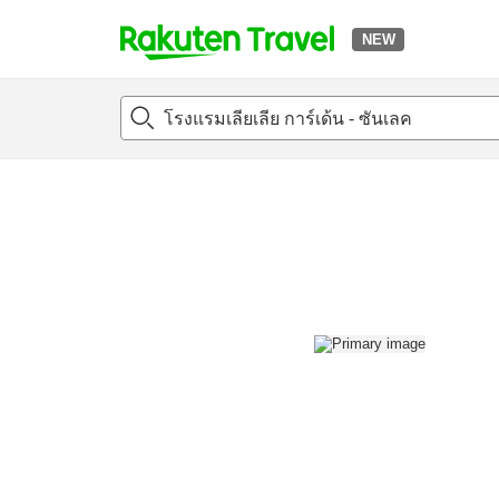
NEW
t
แนะนำที่พัก
ห้องพักและแพลนพัก
รีวิว
สิ่่งอำนวยความสะด
o
p
P
a
g
e
_
s
e
a
r
c
h