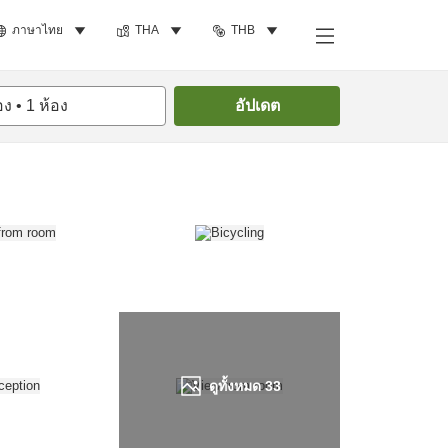
ภาษาไทย
THA
THB
ค้นหาห้องพัก
อง
•
1
ห้อง
อัปเดต
ดูทั้งหมด
33