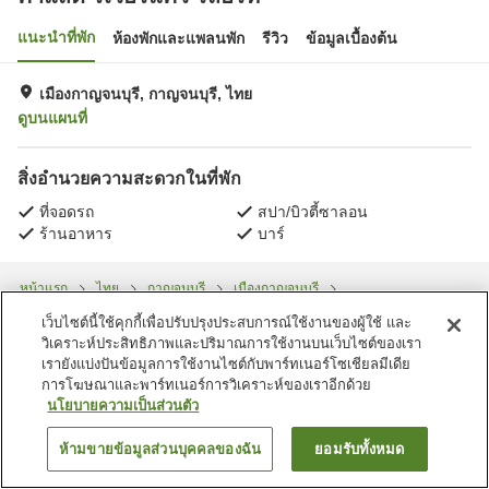
แนะนำที่พัก
ห้องพักและแพลนพัก
รีวิว
ข้อมูลเบื้องต้น
เมืองกาญจนบุรี, กาญจนบุรี, ไทย
ดูบนแผนที่
สิ่งอำนวยความสะดวกในที่พัก
ที่จอดรถ
สปา/บิวตี้ซาลอน
ร้านอาหาร
บาร์
หน้าแรก
ไทย
กาญจนบุรี
เมืองกาญจนบุรี
คำแสด ริเวอร์แคว รีสอร์ท
เว็บไซต์นี้ใช้คุกกี้เพื่อปรับปรุงประสบการณ์ใช้งานของผู้ใช้ และ
วิเคราะห์ประสิทธิภาพและปริมาณการใช้งานบนเว็บไซต์ของเรา
เรายังแบ่งปันข้อมูลการใช้งานไซต์กับพาร์ทเนอร์โซเชียลมีเดีย
การโฆษณาและพาร์ทเนอร์การวิเคราะห์ของเราอีกด้วย
นโยบายความเป็นส่วนตัว
ห้ามขายข้อมูลส่วนบุคคลของฉัน
ยอมรับทั้งหมด
ค้นหาห้องพัก