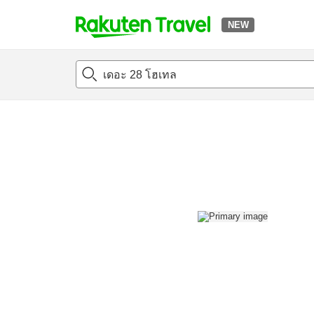
NEW
t
แนะนำที่พัก
ห้องพักและแพลนพัก
รีวิว
สิ่่งอำนวยความสะด
o
p
P
a
g
e
_
s
e
a
r
c
h