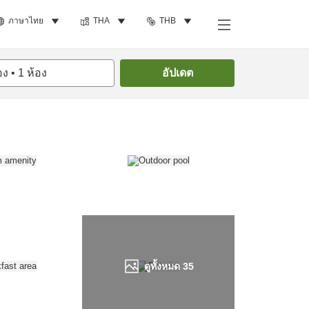
ภาษาไทย
THA
THB
ค้นหาห้องพัก
อง
•
1
ห้อง
อัปเดต
ดูทั้งหมด
35