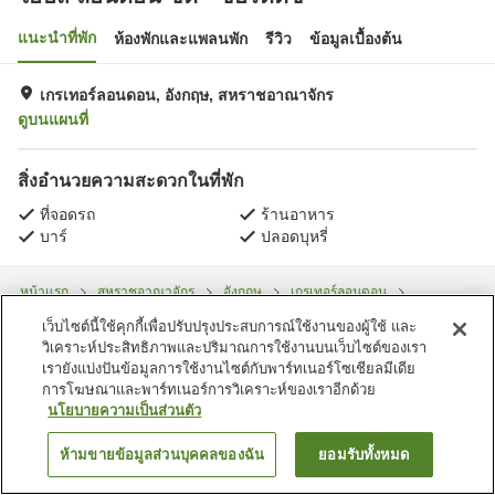
แนะนำที่พัก
ห้องพักและแพลนพัก
รีวิว
ข้อมูลเบื้องต้น
เกรเทอร์ลอนดอน, อังกฤษ, สหราชอาณาจักร
ดูบนแผนที่
สิ่งอำนวยความสะดวกในที่พัก
ที่จอดรถ
ร้านอาหาร
บาร์
ปลอดบุหรี่
หน้าแรก
สหราชอาณาจักร
อังกฤษ
เกรเทอร์ลอนดอน
ไอบิส ลอนดอน ซิตี้ - ชอร์ดิตช์
เว็บไซต์นี้ใช้คุกกี้เพื่อปรับปรุงประสบการณ์ใช้งานของผู้ใช้ และ
วิเคราะห์ประสิทธิภาพและปริมาณการใช้งานบนเว็บไซต์ของเรา
เรายังแบ่งปันข้อมูลการใช้งานไซต์กับพาร์ทเนอร์โซเชียลมีเดีย
การโฆษณาและพาร์ทเนอร์การวิเคราะห์ของเราอีกด้วย
นโยบายความเป็นส่วนตัว
ห้ามขายข้อมูลส่วนบุคคลของฉัน
ยอมรับทั้งหมด
ค้นหาห้องพัก