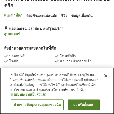
ครีก
แนะนำที่พัก
ห้องพักและแพลนพัก
รีวิว
ข้อมูลเบื้องต้น
แองเคอเรจ, อลาสกา, สหรัฐอเมริกา
ดูบนแผนที่
สิ่งอำนวยความสะดวกในที่พัก
ปลอดบุหรี่
โซนซักผ้า
โรงยิม
สระว่ายน้ำกลางแจ้ง
หน้าแรก
สหรัฐอเมริกา
อลาสกา
แองเคอเรจ
เว็บไซต์นี้ใช้คุกกี้เพื่อปรับปรุงประสบการณ์ใช้งานของผู้ใช้ และ
วินเกท บายวินด์แฮม แองเคอเรจ ดาวน์ทาวน์/ชิปครีก
วิเคราะห์ประสิทธิภาพและปริมาณการใช้งานบนเว็บไซต์ของเรา
เรายังแบ่งปันข้อมูลการใช้งานไซต์กับพาร์ทเนอร์โซเชียลมีเดีย
การโฆษณาและพาร์ทเนอร์การวิเคราะห์ของเราอีกด้วย
นโยบายความเป็นส่วนตัว
ห้ามขายข้อมูลส่วนบุคคลของฉัน
ยอมรับทั้งหมด
ค้นหาห้องพัก