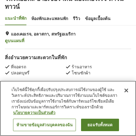
ทาวน์
แนะนำที่พัก
ห้องพักและแพลนพัก
รีวิว
ข้อมูลเบื้องต้น
แองเคอเรจ, อลาสกา, สหรัฐอเมริกา
ดูบนแผนที่
สิ่งอำนวยความสะดวกในที่พัก
ที่จอดรถ
ร้านอาหาร
ปลอดบุหรี่
โซนซักผ้า
หน้าแรก
สหรัฐอเมริกา
อลาสกา
แองเคอเรจ
เว็บไซต์นี้ใช้คุกกี้เพื่อปรับปรุงประสบการณ์ใช้งานของผู้ใช้ และ
โฟร์พอยท์ส บายเชอราตัน แองเคอร์เรจ ดาวน์ทาวน์
วิเคราะห์ประสิทธิภาพและปริมาณการใช้งานบนเว็บไซต์ของเรา
เรายังแบ่งปันข้อมูลการใช้งานไซต์กับพาร์ทเนอร์โซเชียลมีเดีย
การโฆษณาและพาร์ทเนอร์การวิเคราะห์ของเราอีกด้วย
นโยบายความเป็นส่วนตัว
ห้ามขายข้อมูลส่วนบุคคลของฉัน
ยอมรับทั้งหมด
ค้นหาห้องพัก