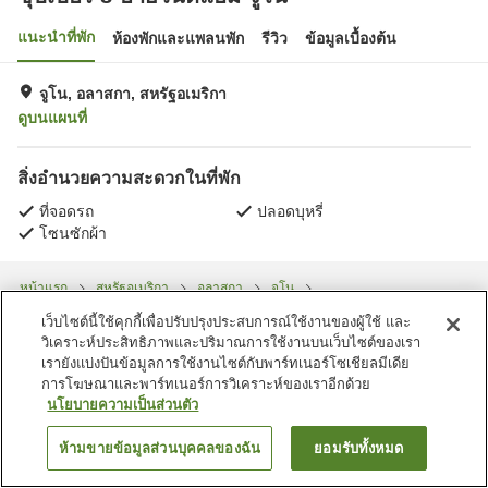
แนะนำที่พัก
ห้องพักและแพลนพัก
รีวิว
ข้อมูลเบื้องต้น
จูโน, อลาสกา, สหรัฐอเมริกา
ดูบนแผนที่
สิ่งอำนวยความสะดวกในที่พัก
ที่จอดรถ
ปลอดบุหรี่
โซนซักผ้า
หน้าแรก
สหรัฐอเมริกา
อลาสกา
จูโน
ซุปเปอร์ 8 บายวินด์แฮม จูโน
เว็บไซต์นี้ใช้คุกกี้เพื่อปรับปรุงประสบการณ์ใช้งานของผู้ใช้ และ
วิเคราะห์ประสิทธิภาพและปริมาณการใช้งานบนเว็บไซต์ของเรา
เรายังแบ่งปันข้อมูลการใช้งานไซต์กับพาร์ทเนอร์โซเชียลมีเดีย
การโฆษณาและพาร์ทเนอร์การวิเคราะห์ของเราอีกด้วย
นโยบายความเป็นส่วนตัว
ห้ามขายข้อมูลส่วนบุคคลของฉัน
ยอมรับทั้งหมด
ค้นหาห้องพัก