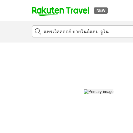
NEW
t
แนะนำที่พัก
ห้องพักและแพลนพัก
รีวิว
สิ่่งอำนวยความสะด
o
p
P
a
g
e
_
s
e
a
r
c
h