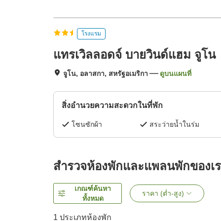
โรงแรม
แทรเวิลลอดจ์ บายวินด์แฮม จูโน
จูโน, อลาสกา, สหรัฐอเมริกา
ดูบนแผนที่
สิ่งอำนวยความสะดวกในที่พัก
โซนซักผ้า
สระว่ายน้ำในร่ม
สำรวจห้องพักและแพลนพักของเ
เกณฑ์ค้นหา
ราคา (ต่ำ-สูง)
ทั้งหมด
1 ประเภทห้องพัก