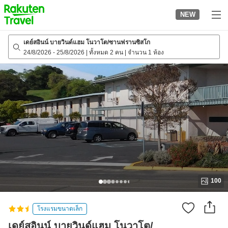
to
NEW
top
page
เดย์สอินน์ บายวินด์แฮม โนวาโต/ซานฟรานซิสโก
24/8/2026
-
25/8/2026
|
ทั้งหมด 2 คน
|
จำนวน 1 ห้อง
100
โรงแรมขนาดเล็ก
เดย์สอินน์ บายวินด์แฮม โนวาโต/