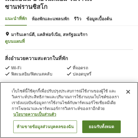
ซานฟรานซิสโก
แนะนำที่พัก
ห้องพักและแพลนพัก
รีวิว
ข้อมูลเบื้องต้น
มารินเคาน์ตี, แคลิฟอร์เนีย, สหรัฐอเมริกา
ดูบนแผนที่
สิ่งอำนวยความสะดวกในที่พัก
Wi-Fi
ที่จอดรถ
ฟิตเนสยิม/ฟิตเนสคลับ
ปลอดบุหรี่
หน้าแรก
สหรัฐอเมริกา
แคลิฟอร์เนีย
มารินเคาน์ตี
เว็บไซต์นี้ใช้คุกกี้เพื่อปรับปรุงประสบการณ์ใช้งานของผู้ใช้ และ
เดย์สอินน์ บายวินด์แฮม โนวาโต/ซานฟรานซิสโก
วิเคราะห์ประสิทธิภาพและปริมาณการใช้งานบนเว็บไซต์ของเรา
เรายังแบ่งปันข้อมูลการใช้งานไซต์กับพาร์ทเนอร์โซเชียลมีเดีย
การโฆษณาและพาร์ทเนอร์การวิเคราะห์ของเราอีกด้วย
นโยบายความเป็นส่วนตัว
ห้ามขายข้อมูลส่วนบุคคลของฉัน
ยอมรับทั้งหมด
ค้นหาห้องพัก