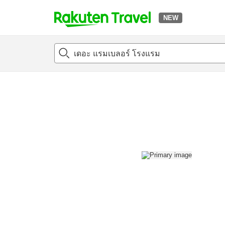
NEW
t
แนะนำที่พัก
ห้องพักและแพลนพัก
รีวิว
สิ่่งอำนวยความสะด
o
p
P
a
g
e
_
s
e
a
r
c
h