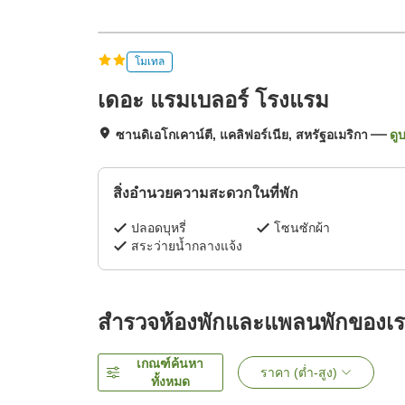
โมเทล
เดอะ แรมเบลอร์ โรงแรม
ซานดิเอโกเคาน์ตี, แคลิฟอร์เนีย, สหรัฐอเมริกา
ดู
สิ่งอำนวยความสะดวกในที่พัก
ปลอดบุหรี่
โซนซักผ้า
สระว่ายน้ำกลางแจ้ง
สำรวจห้องพักและแพลนพักของเ
เกณฑ์ค้นหา
ราคา (ต่ำ-สูง)
ทั้งหมด