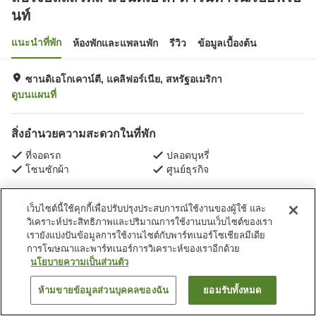
นท์
แนะนำที่พัก
ห้องพักและแพลนพัก
รีวิว
ข้อมูลเบื้องต้น
ซานดิเอโกเคาน์ตี, แคลิฟอร์เนีย, สหรัฐอเมริกา
ดูบนแผนที่
สิ่งอำนวยความสะดวกในที่พัก
ที่จอดรถ
ปลอดบุหรี่
โซนซักผ้า
ศูนย์ธุรกิจ
หน้าแรก
สหรัฐอเมริกา
แคลิฟอร์เนีย
ซานดิเอโกเคาน์ตี
เว็บไซต์นี้ใช้คุกกี้เพื่อปรับปรุงประสบการณ์ใช้งานของผู้ใช้ และ
แซนดีเอโก
สปริงฮิลล์สวีทส์ แซนดิเอโก ดาวน์ทาวน์/เบย์ฟรอนท์
วิเคราะห์ประสิทธิภาพและปริมาณการใช้งานบนเว็บไซต์ของเรา
เรายังแบ่งปันข้อมูลการใช้งานไซต์กับพาร์ทเนอร์โซเชียลมีเดีย
การโฆษณาและพาร์ทเนอร์การวิเคราะห์ของเราอีกด้วย
นโยบายความเป็นส่วนตัว
ห้ามขายข้อมูลส่วนบุคคลของฉัน
ยอมรับทั้งหมด
ค้นหาห้องพัก