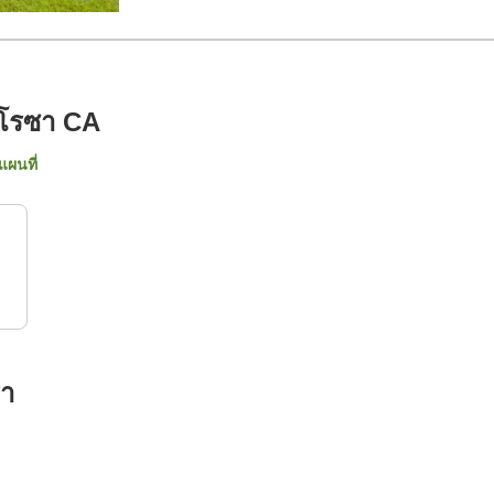
าโรซา CA
แผนที่
รา