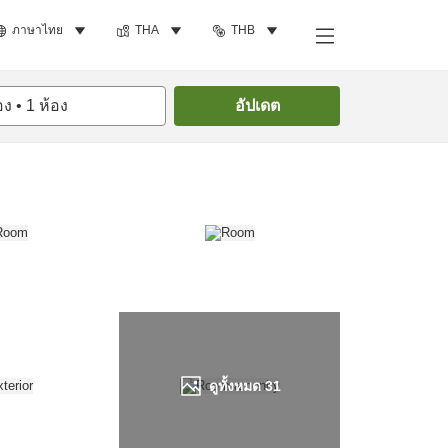
ภาษาไทย
THA
THB
ค้นหาห้องพัก
อง
•
1
ห้อง
อัปเดต
ดูทั้งหมด
31