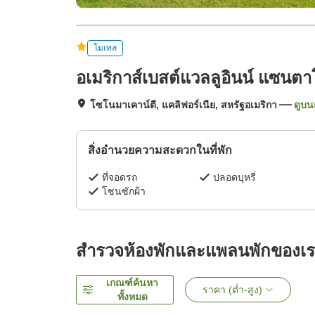
โมเทล
อเมริกาส์เบสต์แวลลูอินน์ แซนต
โซโนมาเคาน์ตี, แคลิฟอร์เนีย, สหรัฐอเมริกา
ดูบน
สิ่งอำนวยความสะดวกในที่พัก
ที่จอดรถ
ปลอดบุหรี่
โซนซักผ้า
สำรวจห้องพักและแพลนพักของเ
เกณฑ์ค้นหา
ราคา (ต่ำ-สูง)
ทั้งหมด