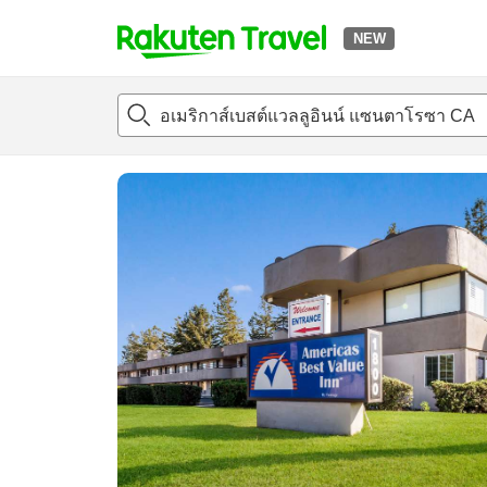
NEW
t
แนะนำที่พัก
ห้องพักและแพลนพัก
รีวิว
สิ่่งอำนวยความสะด
o
p
P
a
g
e
_
s
e
a
r
c
h