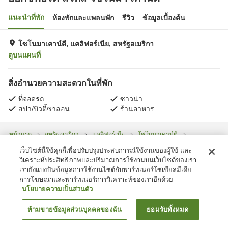
แนะนำที่พัก
ห้องพักและแพลนพัก
รีวิว
ข้อมูลเบื้องต้น
โซโนมาเคาน์ตี, แคลิฟอร์เนีย, สหรัฐอเมริกา
ดูบนแผนที่
สิ่งอำนวยความสะดวกในที่พัก
ที่จอดรถ
ซาวน่า
สปา/บิวตี้ซาลอน
ร้านอาหาร
หน้าแรก
สหรัฐอเมริกา
แคลิฟอร์เนีย
โซโนมาเคาน์ตี
อ๊อกซ์ฟอร์ด สวีทส์ โซโนมา เคาน์ตี
เว็บไซต์นี้ใช้คุกกี้เพื่อปรับปรุงประสบการณ์ใช้งานของผู้ใช้ และ
วิเคราะห์ประสิทธิภาพและปริมาณการใช้งานบนเว็บไซต์ของเรา
เรายังแบ่งปันข้อมูลการใช้งานไซต์กับพาร์ทเนอร์โซเชียลมีเดีย
การโฆษณาและพาร์ทเนอร์การวิเคราะห์ของเราอีกด้วย
นโยบายความเป็นส่วนตัว
ห้ามขายข้อมูลส่วนบุคคลของฉัน
ยอมรับทั้งหมด
ค้นหาห้องพัก