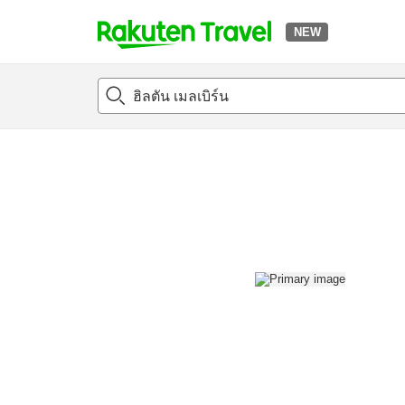
NEW
t
แนะนำที่พัก
ห้องพักและแพลนพัก
รีวิว
สิ่่งอำนวยความสะด
o
p
P
a
g
e
_
s
e
a
r
c
h