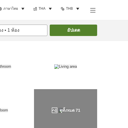
ภาษาไทย
THA
THB
ค้นหาห้องพัก
อง
•
1
ห้อง
อัปเดต
ดูทั้งหมด
71