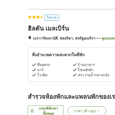
โรงแรม
ฮิลตัน เมลเบิร์น
เบรวาร์ดเคาน์ตี, ฟลอริดา, สหรัฐอเมริกา
ดูบนแผนท
สิ่งอำนวยความสะดวกในที่พัก
ที่จอดรถ
ร้านอาหาร
บาร์
โซนซักผ้า
โรงยิม
สระว่ายน้ำกลางแจ้ง
สำรวจห้องพักและแพลนพักของเ
เกณฑ์ค้นหา
ราคา (ต่ำ-สูง)
ทั้งหมด