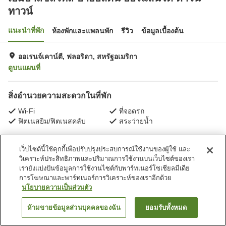
ทาวน์
แนะนำที่พัก
ห้องพักและแพลนพัก
รีวิว
ข้อมูลเบื้องต้น
ออเรนจ์เคาน์ตี, ฟลอริดา, สหรัฐอเมริกา
ดูบนแผนที่
สิ่งอำนวยความสะดวกในที่พัก
Wi-Fi
ที่จอดรถ
ฟิตเนสยิม/ฟิตเนสคลับ
สระว่ายน้ำ
หน้าแรก
สหรัฐอเมริกา
ฟลอริดา
ออเรนจ์เคาน์ตี
ออร์แลนโด
เว็บไซต์นี้ใช้คุกกี้เพื่อปรับปรุงประสบการณ์ใช้งานของผู้ใช้ และ
เอ็มบาสซีสวีทส์ บายฮิลตัน ออร์แลนโด ดาวน์ทาวน์
วิเคราะห์ประสิทธิภาพและปริมาณการใช้งานบนเว็บไซต์ของเรา
เรายังแบ่งปันข้อมูลการใช้งานไซต์กับพาร์ทเนอร์โซเชียลมีเดีย
การโฆษณาและพาร์ทเนอร์การวิเคราะห์ของเราอีกด้วย
นโยบายความเป็นส่วนตัว
ห้ามขายข้อมูลส่วนบุคคลของฉัน
ยอมรับทั้งหมด
ค้นหาห้องพัก