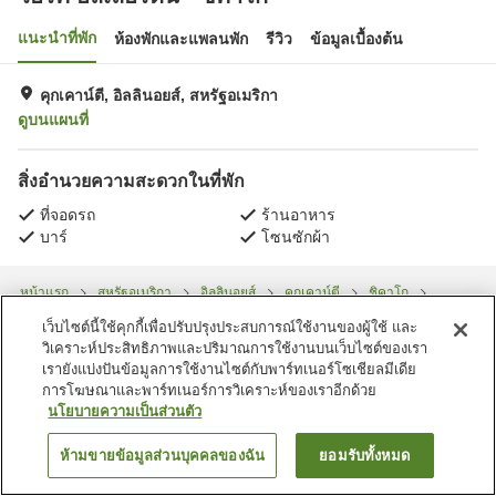
แนะนำที่พัก
ห้องพักและแพลนพัก
รีวิว
ข้อมูลเบื้องต้น
คุกเคาน์ตี, อิลลินอยส์, สหรัฐอเมริกา
ดูบนแผนที่
สิ่งอำนวยความสะดวกในที่พัก
ที่จอดรถ
ร้านอาหาร
บาร์
โซนซักผ้า
หน้าแรก
สหรัฐอเมริกา
อิลลินอยส์
คุกเคาน์ตี
ชิคาโก
วอริค อัลเลอร์ตัน - ชิคาโก
เว็บไซต์นี้ใช้คุกกี้เพื่อปรับปรุงประสบการณ์ใช้งานของผู้ใช้ และ
วิเคราะห์ประสิทธิภาพและปริมาณการใช้งานบนเว็บไซต์ของเรา
เรายังแบ่งปันข้อมูลการใช้งานไซต์กับพาร์ทเนอร์โซเชียลมีเดีย
การโฆษณาและพาร์ทเนอร์การวิเคราะห์ของเราอีกด้วย
นโยบายความเป็นส่วนตัว
ห้ามขายข้อมูลส่วนบุคคลของฉัน
ยอมรับทั้งหมด
ค้นหาห้องพัก