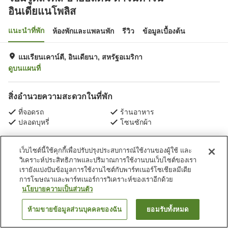
อินเดียแนโพลิส
แนะนำที่พัก
ห้องพักและแพลนพัก
รีวิว
ข้อมูลเบื้องต้น
แมเรียนเคาน์ตี, อินเดียนา, สหรัฐอเมริกา
ดูบนแผนที่
สิ่งอำนวยความสะดวกในที่พัก
ที่จอดรถ
ร้านอาหาร
ปลอดบุหรี่
โซนซักผ้า
หน้าแรก
สหรัฐอเมริกา
อินเดียนา
แมเรียนเคาน์ตี
เว็บไซต์นี้ใช้คุกกี้เพื่อปรับปรุงประสบการณ์ใช้งานของผู้ใช้ และ
โฮมวูดสวีทส์ บายฮิลตัน ดาวน์ทาวน์อินเดียแนโพลิส
วิเคราะห์ประสิทธิภาพและปริมาณการใช้งานบนเว็บไซต์ของเรา
เรายังแบ่งปันข้อมูลการใช้งานไซต์กับพาร์ทเนอร์โซเชียลมีเดีย
การโฆษณาและพาร์ทเนอร์การวิเคราะห์ของเราอีกด้วย
นโยบายความเป็นส่วนตัว
ห้ามขายข้อมูลส่วนบุคคลของฉัน
ยอมรับทั้งหมด
ค้นหาห้องพัก