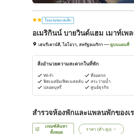
โรงแรมขนาดเล็ก
อเมริกินน์ บายวินด์แฮม เมาท์เพ
เฮนรีเคาน์ตี, ไอโอวา, สหรัฐอเมริกา
ดูบนแผนที่
สิ่งอำนวยความสะดวกในที่พัก
Wi-Fi
ที่จอดรถ
ฟิตเนสยิม/ฟิตเนสคลับ
สระว่ายน้ำ
ปลอดบุหรี่
ศูนย์ธุรกิจ
สำรวจห้องพักและแพลนพักของเ
เกณฑ์ค้นหา
ราคา (ต่ำ-สูง)
ทั้งหมด