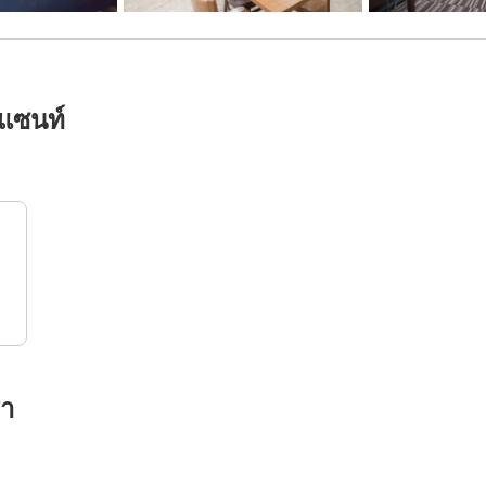
ลแซนท์
รา