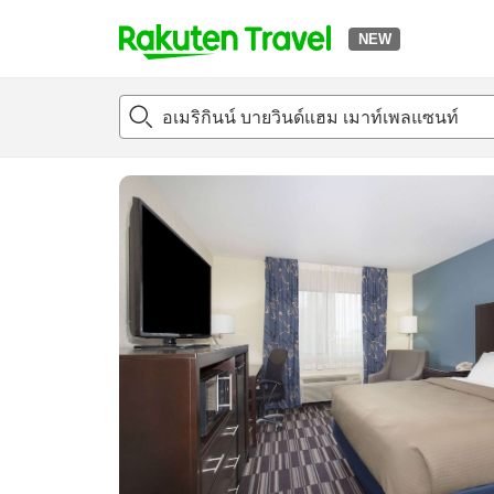
NEW
t
แนะนำที่พัก
ห้องพักและแพลนพัก
รีวิว
สิ่่งอำนวยความสะด
o
p
P
a
g
e
_
s
e
a
r
c
h