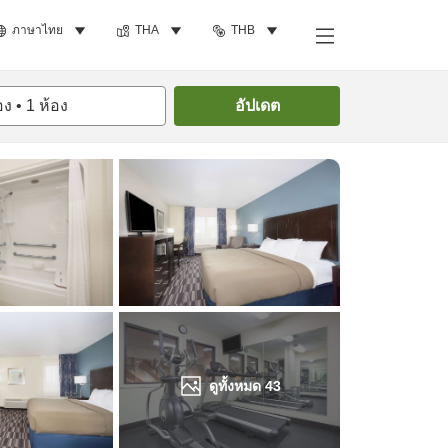
ภาษาไทย
THA
THB
ค้นหาห้องพัก
อง
•
1
ห้อง
อัปเดต
ดูทั้งหมด
43