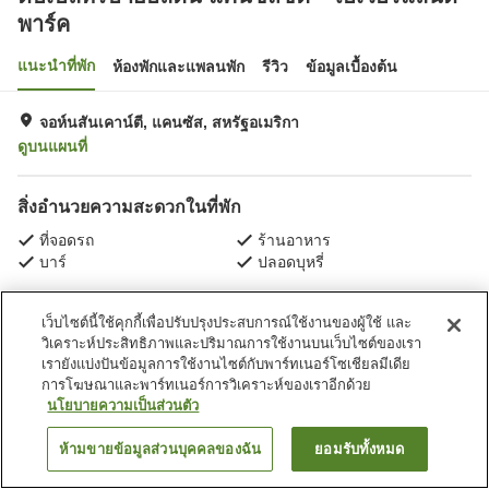
พาร์ค
แนะนำที่พัก
ห้องพักและแพลนพัก
รีวิว
ข้อมูลเบื้องต้น
จอห์นสันเคาน์ตี, แคนซัส, สหรัฐอเมริกา
ดูบนแผนที่
สิ่งอำนวยความสะดวกในที่พัก
ที่จอดรถ
ร้านอาหาร
บาร์
ปลอดบุหรี่
หน้าแรก
สหรัฐอเมริกา
แคนซัส
จอห์นสันเคาน์ตี
เว็บไซต์นี้ใช้คุกกี้เพื่อปรับปรุงประสบการณ์ใช้งานของผู้ใช้ และ
ดับเบิลทรีบายฮิลตัน แคนซัสซิตี้ - โอเวอร์แลนด์พาร์ค
วิเคราะห์ประสิทธิภาพและปริมาณการใช้งานบนเว็บไซต์ของเรา
เรายังแบ่งปันข้อมูลการใช้งานไซต์กับพาร์ทเนอร์โซเชียลมีเดีย
การโฆษณาและพาร์ทเนอร์การวิเคราะห์ของเราอีกด้วย
นโยบายความเป็นส่วนตัว
ห้ามขายข้อมูลส่วนบุคคลของฉัน
ยอมรับทั้งหมด
ค้นหาห้องพัก