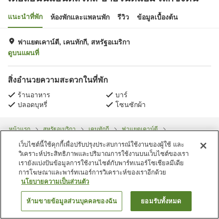
แนะนำที่พัก
ห้องพักและแพลนพัก
รีวิว
ข้อมูลเบื้องต้น
ฟาแยตเคาน์ตี, เคนทักกี, สหรัฐอเมริกา
ดูบนแผนที่
สิ่งอำนวยความสะดวกในที่พัก
ร้านอาหาร
บาร์
ปลอดบุหรี่
โซนซักผ้า
หน้าแรก
สหรัฐอเมริกา
เคนทักกี
ฟาแยตเคาน์ตี
เดย์สอินน์แอนด์สวีทส์ บายวินด์แฮม เล็กซิงตัน
เว็บไซต์นี้ใช้คุกกี้เพื่อปรับปรุงประสบการณ์ใช้งานของผู้ใช้ และ
วิเคราะห์ประสิทธิภาพและปริมาณการใช้งานบนเว็บไซต์ของเรา
เรายังแบ่งปันข้อมูลการใช้งานไซต์กับพาร์ทเนอร์โซเชียลมีเดีย
การโฆษณาและพาร์ทเนอร์การวิเคราะห์ของเราอีกด้วย
นโยบายความเป็นส่วนตัว
ห้ามขายข้อมูลส่วนบุคคลของฉัน
ยอมรับทั้งหมด
ค้นหาห้องพัก