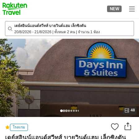
to
NEW
top
page
เดย์สอินน์แอนด์สวีทส์ บายวินด์แฮม เล็กซิงตัน
20/8/2026
-
21/8/2026
|
ทั้งหมด 2 คน
|
จำนวน 1 ห้อง
48
โรงแรม
เดย์สอินน์แอนด์สวีทส์ บายวินด์แฮม เล็กซิงตัน