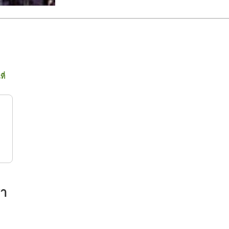
ี่
รา