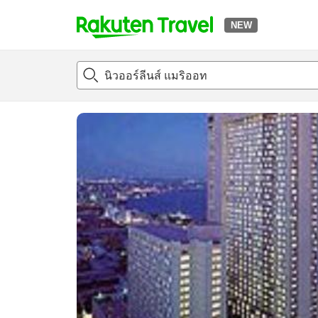
NEW
t
แนะนำที่พัก
ห้องพักและแพลนพัก
รีวิว
สิ่่งอำนวยความสะด
o
p
P
a
g
e
_
s
e
a
r
c
h