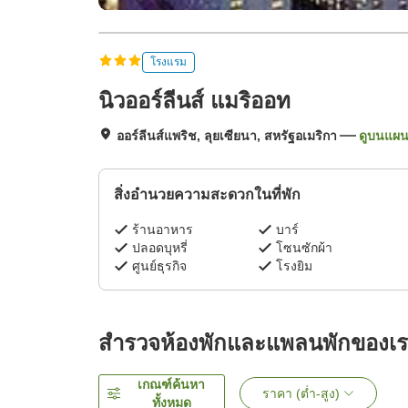
โรงแรม
นิวออร์ลีนส์ แมริออท
ออร์ลีนส์แพริช, ลุยเซียนา, สหรัฐอเมริกา
ดูบนแผนท
สิ่งอำนวยความสะดวกในที่พัก
ร้านอาหาร
บาร์
ปลอดบุหรี่
โซนซักผ้า
ศูนย์ธุรกิจ
โรงยิม
สำรวจห้องพักและแพลนพักของเ
เกณฑ์ค้นหา
ราคา (ต่ำ-สูง)
ทั้งหมด