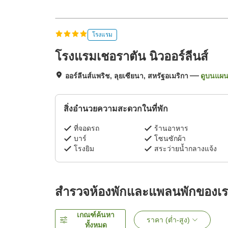
โรงแรม
โรงแรมเชอราตัน นิวออร์ลีนส์
ออร์ลีนส์แพริช, ลุยเซียนา, สหรัฐอเมริกา
ดูบนแผนท
สิ่งอำนวยความสะดวกในที่พัก
ที่จอดรถ
ร้านอาหาร
บาร์
โซนซักผ้า
โรงยิม
สระว่ายน้ำกลางแจ้ง
สำรวจห้องพักและแพลนพักของเ
เกณฑ์ค้นหา
ราคา (ต่ำ-สูง)
ทั้งหมด