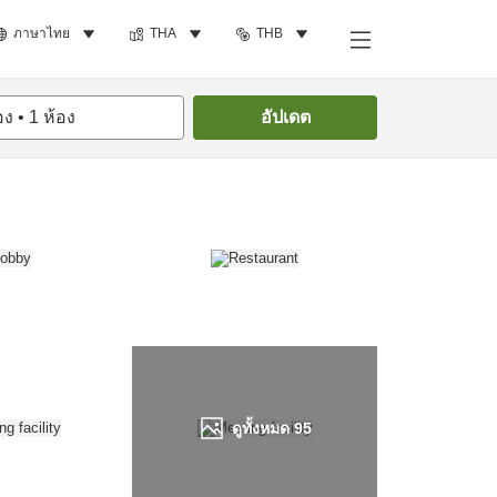
ภาษาไทย
THA
THB
ค้นหาห้องพัก
อง
•
1
ห้อง
อัปเดต
ดูทั้งหมด
95