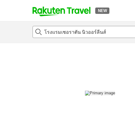
NEW
t
แนะนำที่พัก
ห้องพักและแพลนพัก
รีวิว
สิ่่งอำนวยความสะด
o
p
P
a
g
e
_
s
e
a
r
c
h