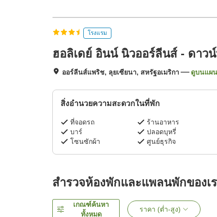
โรงแรม
ฮอลิเดย์ อินน์ นิวออร์ลีนส์ - ดา
ออร์ลีนส์แพริช, ลุยเซียนา, สหรัฐอเมริกา
ดูบนแผนท
สิ่งอำนวยความสะดวกในที่พัก
ที่จอดรถ
ร้านอาหาร
บาร์
ปลอดบุหรี่
โซนซักผ้า
ศูนย์ธุรกิจ
สำรวจห้องพักและแพลนพักของเ
เกณฑ์ค้นหา
ราคา (ต่ำ-สูง)
ทั้งหมด