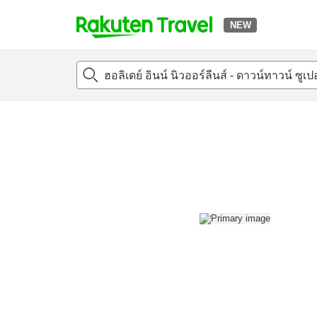
NEW
t
แนะนำที่พัก
ห้องพักและแพลนพัก
รีวิว
สิ่่งอำนวยความสะด
o
p
P
a
g
e
_
s
e
a
r
c
h