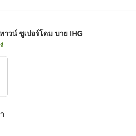
วน์ทาวน์ ซูเปอร์โดม บาย IHG
ี่
รา