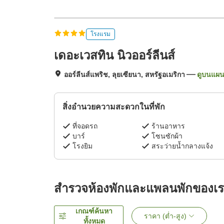
โรงแรม
เดอะเวสทิน นิวออร์ลีนส์
ออร์ลีนส์แพริช, ลุยเซียนา, สหรัฐอเมริกา
ดูบนแผนท
สิ่งอำนวยความสะดวกในที่พัก
ที่จอดรถ
ร้านอาหาร
บาร์
โซนซักผ้า
โรงยิม
สระว่ายน้ำกลางแจ้ง
สำรวจห้องพักและแพลนพักของเ
เกณฑ์ค้นหา
ราคา (ต่ำ-สูง)
ทั้งหมด