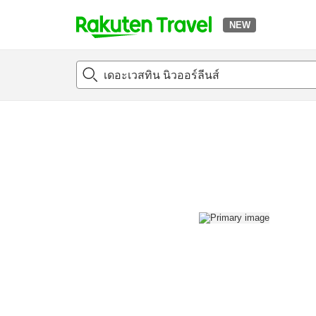
NEW
t
แนะนำที่พัก
ห้องพักและแพลนพัก
รีวิว
สิ่่งอำนวยความสะด
o
p
P
a
g
e
_
s
e
a
r
c
h