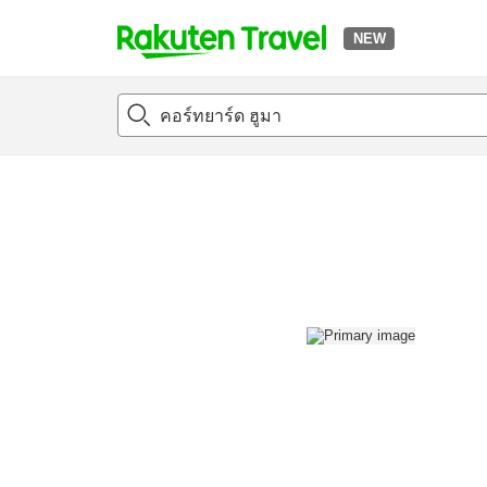
NEW
t
แนะนำที่พัก
ห้องพักและแพลนพัก
รีวิว
สิ่่งอำนวยความสะด
o
p
P
a
g
e
_
s
e
a
r
c
h