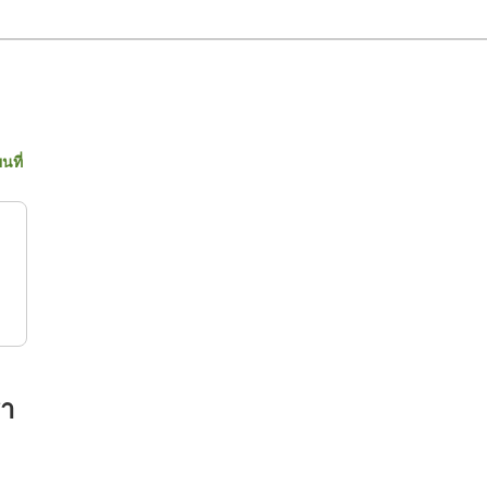
นที่
รา