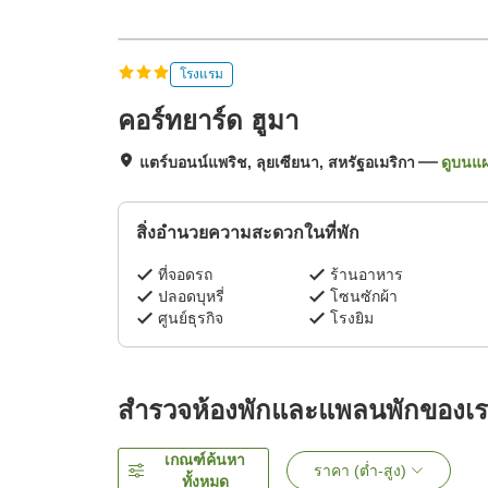
โรงแรม
คอร์ทยาร์ด ฮูมา
แตร์บอนน์แพริช, ลุยเซียนา, สหรัฐอเมริกา
ดูบนแผ
สิ่งอำนวยความสะดวกในที่พัก
ที่จอดรถ
ร้านอาหาร
ปลอดบุหรี่
โซนซักผ้า
ศูนย์ธุรกิจ
โรงยิม
สำรวจห้องพักและแพลนพักของเ
เกณฑ์ค้นหา
ราคา (ต่ำ-สูง)
ทั้งหมด