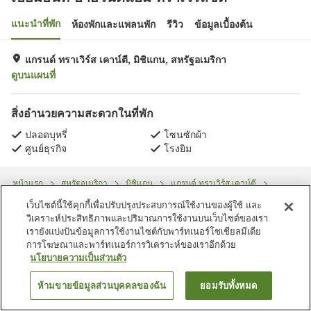
แนะนำที่พัก
ห้องพักและแพลนพัก
รีวิว
ข้อมูลเบื้องต้น
แกรนด์ ทราเวิร์ส เคาน์ตี, มิชิแกน, สหรัฐอเมริกา
ดูบนแผนที่
สิ่งอำนวยความสะดวกในที่พัก
ปลอดบุหรี่
โซนซักผ้า
ศูนย์ธุรกิจ
โรงยิม
หน้าแรก
สหรัฐอเมริกา
มิชิแกน
แกรนด์ ทราเวิร์ส เคาน์ตี
เบย์มอนท์ บายวินด์แฮม ทราเวิร์สซิตี้
เว็บไซต์นี้ใช้คุกกี้เพื่อปรับปรุงประสบการณ์ใช้งานของผู้ใช้ และ
วิเคราะห์ประสิทธิภาพและปริมาณการใช้งานบนเว็บไซต์ของเรา
เรายังแบ่งปันข้อมูลการใช้งานไซต์กับพาร์ทเนอร์โซเชียลมีเดีย
การโฆษณาและพาร์ทเนอร์การวิเคราะห์ของเราอีกด้วย
นโยบายความเป็นส่วนตัว
ห้ามขายข้อมูลส่วนบุคคลของฉัน
ยอมรับทั้งหมด
ค้นหาห้องพัก