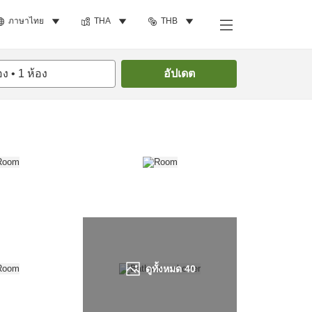
ภาษาไทย
THA
THB
ค้นหาห้องพัก
อง
•
1
ห้อง
อัปเดต
ดูทั้งหมด
40