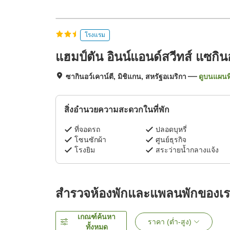
โรงแรม
แฮมป์ตัน อินน์แอนด์สวีทส์ แซกิน
ซากินอว์เคาน์ตี, มิชิแกน, สหรัฐอเมริกา
ดูบนแผนที
สิ่งอำนวยความสะดวกในที่พัก
ที่จอดรถ
ปลอดบุหรี่
โซนซักผ้า
ศูนย์ธุรกิจ
โรงยิม
สระว่ายน้ำกลางแจ้ง
สำรวจห้องพักและแพลนพักของเ
เกณฑ์ค้นหา
ราคา (ต่ำ-สูง)
ทั้งหมด