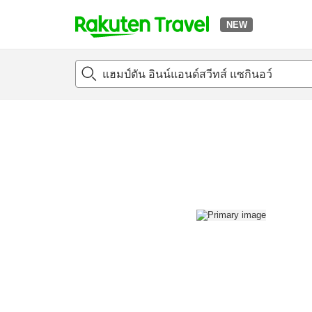
NEW
t
แนะนำที่พัก
ห้องพักและแพลนพัก
รีวิว
สิ่่งอำนวยความสะด
o
p
P
a
g
e
_
s
e
a
r
c
h