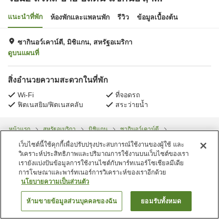
แนะนำที่พัก
ห้องพักและแพลนพัก
รีวิว
ข้อมูลเบื้องต้น
ซากินอว์เคาน์ตี, มิชิแกน, สหรัฐอเมริกา
ดูบนแผนที่
สิ่งอำนวยความสะดวกในที่พัก
Wi-Fi
ที่จอดรถ
ฟิตเนสยิม/ฟิตเนสคลับ
สระว่ายน้ำ
หน้าแรก
สหรัฐอเมริกา
มิชิแกน
ซากินอว์เคาน์ตี
โฮม2 สวีทส์ บาย ฮิลตัน แซกินอว์, MI
เว็บไซต์นี้ใช้คุกกี้เพื่อปรับปรุงประสบการณ์ใช้งานของผู้ใช้ และ
วิเคราะห์ประสิทธิภาพและปริมาณการใช้งานบนเว็บไซต์ของเรา
เรายังแบ่งปันข้อมูลการใช้งานไซต์กับพาร์ทเนอร์โซเชียลมีเดีย
การโฆษณาและพาร์ทเนอร์การวิเคราะห์ของเราอีกด้วย
นโยบายความเป็นส่วนตัว
ห้ามขายข้อมูลส่วนบุคคลของฉัน
ยอมรับทั้งหมด
ค้นหาห้องพัก