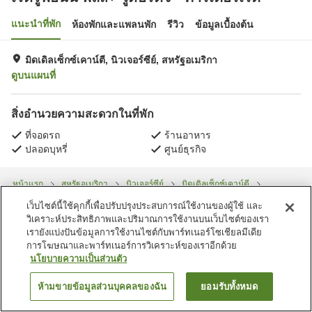
แนะนำที่พัก
ห้องพักและแพลนพัก
รีวิว
ข้อมูลเบื้องต้น
มิดเดิลเซ็กซ์เคาน์ตี, นิวเจอร์ซีย์, สหรัฐอเมริกา
ดูบนแผนที่
สิ่งอำนวยความสะดวกในที่พัก
ที่จอดรถ
ร้านอาหาร
ปลอดบุหรี่
ศูนย์ธุรกิจ
หน้าแรก
สหรัฐอเมริกา
นิวเจอร์ซีย์
มิดเดิลเซ็กซ์เคาน์ตี
เรดรูฟอินน์ พลัส+ วูดบริดจ์ - คาร์เตอร์เรต
เว็บไซต์นี้ใช้คุกกี้เพื่อปรับปรุงประสบการณ์ใช้งานของผู้ใช้ และ
วิเคราะห์ประสิทธิภาพและปริมาณการใช้งานบนเว็บไซต์ของเรา
เรายังแบ่งปันข้อมูลการใช้งานไซต์กับพาร์ทเนอร์โซเชียลมีเดีย
การโฆษณาและพาร์ทเนอร์การวิเคราะห์ของเราอีกด้วย
นโยบายความเป็นส่วนตัว
ห้ามขายข้อมูลส่วนบุคคลของฉัน
ยอมรับทั้งหมด
ค้นหาห้องพัก