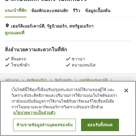
แนะนำที่พัก
ห้องพักและแพลนพัก
รีวิว
ข้อมูลเบื้องต้น
เฮอร์คิเมอร์เคาน์ตี, รัฐนิวยอร์ก, สหรัฐอเมริกา
ดูบนแผนที่
สิ่งอำนวยความสะดวกในที่พัก
ที่จอดรถ
ซาวน่า
โซนซักผ้า
สนามเทนนิส
หน้าแรก
สหรัฐอเมริกา
รัฐนิวยอร์ก
เฮอร์คิเมอร์เคาน์ตี
อาดิรอนแด็ค ลอดจ์ โอลด์ฟอร์จ
เว็บไซต์นี้ใช้คุกกี้เพื่อปรับปรุงประสบการณ์ใช้งานของผู้ใช้ และ
วิเคราะห์ประสิทธิภาพและปริมาณการใช้งานบนเว็บไซต์ของเรา
เรายังแบ่งปันข้อมูลการใช้งานไซต์กับพาร์ทเนอร์โซเชียลมีเดีย
การโฆษณาและพาร์ทเนอร์การวิเคราะห์ของเราอีกด้วย
นโยบายความเป็นส่วนตัว
ห้ามขายข้อมูลส่วนบุคคลของฉัน
ยอมรับทั้งหมด
ค้นหาห้องพัก