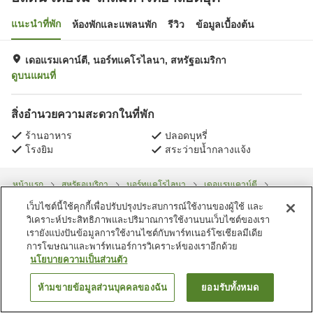
แนะนำที่พัก
ห้องพักและแพลนพัก
รีวิว
ข้อมูลเบื้องต้น
เดอแรมเคาน์ตี, นอร์ทแคโรไลนา, สหรัฐอเมริกา
ดูบนแผนที่
สิ่งอำนวยความสะดวกในที่พัก
ร้านอาหาร
ปลอดบุหรี่
โรงยิม
สระว่ายน้ำกลางแจ้ง
หน้าแรก
สหรัฐอเมริกา
นอร์ทแคโรไลนา
เดอแรมเคาน์ตี
ฮิลตัน เดอรัม ใกล้มหาวิทยาลัยดยุค
เว็บไซต์นี้ใช้คุกกี้เพื่อปรับปรุงประสบการณ์ใช้งานของผู้ใช้ และ
วิเคราะห์ประสิทธิภาพและปริมาณการใช้งานบนเว็บไซต์ของเรา
เรายังแบ่งปันข้อมูลการใช้งานไซต์กับพาร์ทเนอร์โซเชียลมีเดีย
การโฆษณาและพาร์ทเนอร์การวิเคราะห์ของเราอีกด้วย
นโยบายความเป็นส่วนตัว
ห้ามขายข้อมูลส่วนบุคคลของฉัน
ยอมรับทั้งหมด
ค้นหาห้องพัก