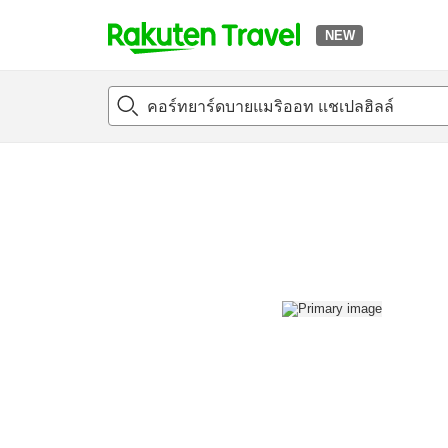
NEW
t
แนะนำที่พัก
ห้องพักและแพลนพัก
รีวิว
สิ่่งอำนวยความสะด
o
p
P
a
g
e
_
s
e
a
r
c
h