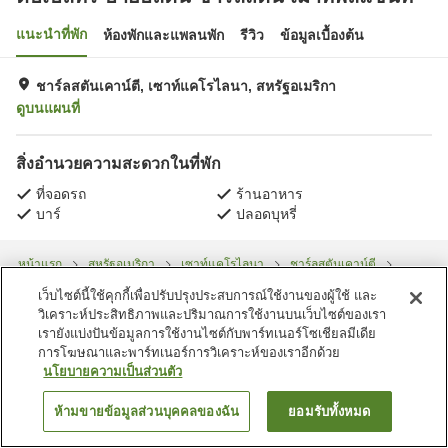
แนะนำที่พัก
ห้องพักและแพลนพัก
รีวิว
ข้อมูลเบื้องต้น
ชาร์ลสตันเคาน์ตี, เซาท์แคโรไลนา, สหรัฐอเมริกา
ดูบนแผนที่
สิ่งอำนวยความสะดวกในที่พัก
ที่จอดรถ
ร้านอาหาร
บาร์
ปลอดบุหรี่
หน้าแรก
สหรัฐอเมริกา
เซาท์แคโรไลนา
ชาร์ลสตันเคาน์ตี
ดับเบิลทรี บายฮิลตัน ชาร์ลสตัน เมาท์พลีแซนท์
เว็บไซต์นี้ใช้คุกกี้เพื่อปรับปรุงประสบการณ์ใช้งานของผู้ใช้ และ
วิเคราะห์ประสิทธิภาพและปริมาณการใช้งานบนเว็บไซต์ของเรา
เรายังแบ่งปันข้อมูลการใช้งานไซต์กับพาร์ทเนอร์โซเชียลมีเดีย
การโฆษณาและพาร์ทเนอร์การวิเคราะห์ของเราอีกด้วย
นโยบายความเป็นส่วนตัว
ห้ามขายข้อมูลส่วนบุคคลของฉัน
ยอมรับทั้งหมด
ค้นหาห้องพัก