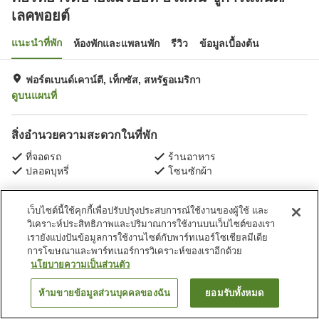
เลคพอยต์
แนะนำที่พัก
ห้องพักและแพลนพัก
รีวิว
ข้อมูลเบื้องต้น
ฟอร์ตเบนด์เคาน์ตี, เท็กซัส, สหรัฐอเมริกา
ดูบนแผนที่
สิ่งอำนวยความสะดวกในที่พัก
ที่จอดรถ
ร้านอาหาร
ปลอดบุหรี่
โซนซักผ้า
หน้าแรก
สหรัฐอเมริกา
เท็กซัส
ฟอร์ตเบนด์เคาน์ตี
เว็บไซต์นี้ใช้คุกกี้เพื่อปรับปรุงประสบการณ์ใช้งานของผู้ใช้ และ
คอร์ทยาร์ดบายแมริออท ฮิวสตัน ชูการ์แลนด์/เลคพอยต์
วิเคราะห์ประสิทธิภาพและปริมาณการใช้งานบนเว็บไซต์ของเรา
เรายังแบ่งปันข้อมูลการใช้งานไซต์กับพาร์ทเนอร์โซเชียลมีเดีย
การโฆษณาและพาร์ทเนอร์การวิเคราะห์ของเราอีกด้วย
นโยบายความเป็นส่วนตัว
ห้ามขายข้อมูลส่วนบุคคลของฉัน
ยอมรับทั้งหมด
ค้นหาห้องพัก